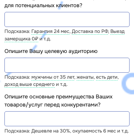
для потенциальных клиентов?
Подсказка:
Гарантия 24 мес
,
Доставка по РФ
,
Выезд
замерщика 0
₽
и т.д.
Опишите Вашу целевую аудиторию
Подсказка:
мужчины от 35 лет
,
женаты
,
есть дети
,
доход выше среднего
и т.д.
Опишите основные преимущества Ваших
товаров/услуг перед конкурентами?
Подсказка:
Дешевле на 30%
,
окупаемость 6 мес
и т.д.