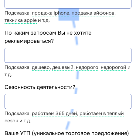
Подсказка:
продажа iphone
,
продажа айфонов
,
техника apple
и т.д.
По каким запросам Вы не хотите
рекламироваться?
Подсказка:
дешево
,
дешевый
,
недорого
,
недорогой
и
т.д.
Сезонность деятельности?
Подсказка:
работаем 365 дней
,
работаем в теплый
сезон
и т.д.
Ваше УТП (уникальное торговое предложение)