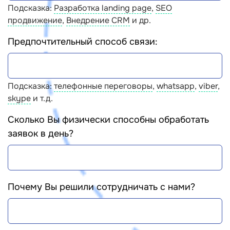
Подсказка:
Разработка landing page
,
SEO
продвижение
,
Внедрение CRM
и др.
Предпочтительный способ связи:
Подсказка:
телефонные переговоры
,
whatsapp
,
viber
,
skype
и т.д.
Сколько Вы физически способны обработать
заявок в день?
Почему Вы решили сотрудничать с нами?